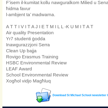
F’isem il-kumitat kollu nawguralkom Milied u Sena
ħidma favur
l-ambjent ta’ madwarna.
A T T I V I T A J I E T M I L L -K U M I T A T
Air quality Presentation
Yr7 studenti ġodda
Inawgurazzjoni Serra
Clean Up bajja
Rovigo Erasmus Training
HSBC Environmental Review
LEAF Award
School Environmental Review
Xogħol vidjo Magħluq
Download St Michael School newsletter