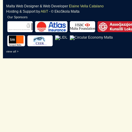
Malta Web Designer
&
Web Developer
Elaine Vella Catalano
Hosting & Support
by
A6iT
- © EkoSkola Malta
Our Sponsors
view all >