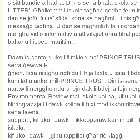
s-sitt bandiera ħadra. Din is-sena bħala skola s
LITTER’. Għalkemm l-iskola tagħna qedha ferm i
dan se joffri ftit ta’ sfida, xorta se nagħmlu li nist
messaġġ tagħna. U dan se nagħmluh billi norga
ntellgħu vidjo informattiv u attivitajiet oħra bħal 
baħar u l-ispeċi marittimi.
Dawn is-sentejn ukoll flimkien ma’ PRINCE TRUST
serra ġewwa l-
ġnien. Issa nistgħu ngħidu li hija lesta u tista’ tib
kumitat u anke’ mill-PRINCE TRUST. Din is-sena 
naraw li nerġgħu nduru lejn dak li bdejna fejn n
Environmental Review mal-iskola kollha, kif ukol
Nirringrazzja lil dawk kollha li b’xi mod ikkontri
sena tawna
support , kif ukoll dawk li jikkooperaw kemm billi j
iskola,
kif ukoll dawk li jġibu tappijiet għar-riċiklaġġ.